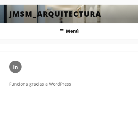
Saltar
al
JMSM_ARQUITECTURA
contenido
Menú
Linkedin
Funciona gracias a WordPress